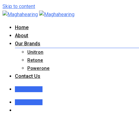
Skip to content
Home
About
Our Brands
Unitron
Retone
Powerone
Contact Us
Appointment
Appointment