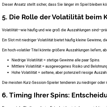
Dieser Ansatz stellt sicher, dass Sie länger im Spiel bleiben k
5. Die Rolle der Volatilität beim 
Volatilität—wie häufig und wie groß die Auszahlungen sind—präg
Ein Slot mit niedriger Volatilität bietet häufig kleine Gewinne
Ein hoch‑volatiler Titel könnte größere Auszahlungen liefern, a
Niedrige Volatilität = stetige Gewinne alle paar Spins.
Mittlere Volatilität = ausgewogenes Risiko und Belohnung
Hohe Volatilität = seltene, aber potenziell riesige Auszah
Die meisten Kurz‑Session‑Spieler tendieren zu niedriger oder mi
6. Timing Ihrer Spins: Entschei