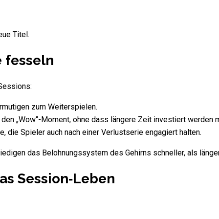
ue Titel.
 fesseln
Sessions:
ermutigen zum Weiterspielen.
en den „Wow“-Moment, ohne dass längere Zeit investiert werden 
 die Spieler auch nach einer Verlustserie engagiert halten.
riedigen das Belohnungssystem des Gehirns schneller, als länge
 das Session‑Leben