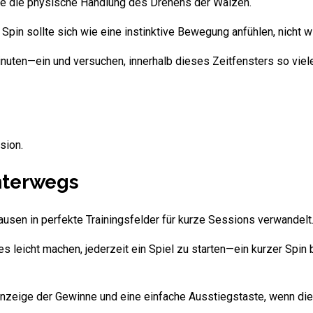
ie die physische Handlung des Drehens der Walzen.
pin sollte sich wie eine instinktive Bewegung anfühlen, nicht wie
Minuten—ein und versuchen, innerhalb dieses Zeitfensters so vie
sion.
nterwegs
sen in perfekte Trainingsfelder für kurze Sessions verwandelt
 es leicht machen, jederzeit ein Spiel zu starten—ein kurzer Spi
Anzeige der Gewinne und eine einfache Ausstiegstaste, wenn die 