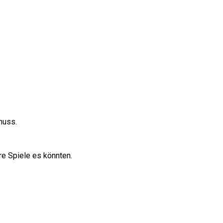
muss.
re Spiele es könnten.