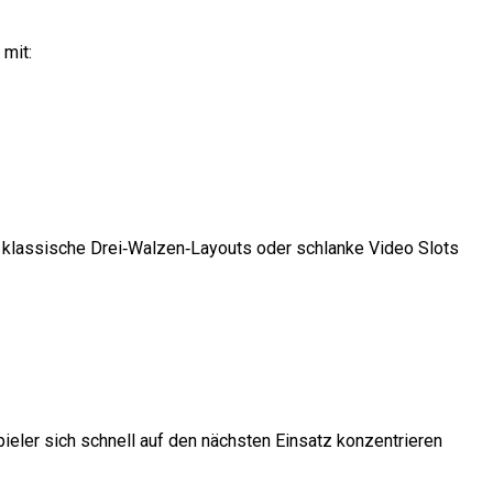
 mit:
n klassische Drei‑Walzen‑Layouts oder schlanke Video Slots
ieler sich schnell auf den nächsten Einsatz konzentrieren