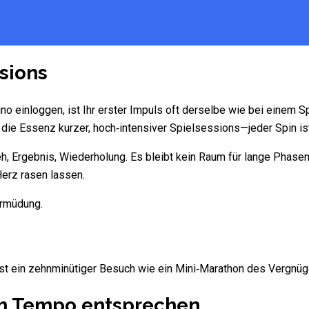
ssions
inloggen, ist Ihr erster Impuls oft derselbe wie bei einem Sprint
st die Essenz kurzer, hoch‑intensiver Spielsessions—jeder Spin i
eh, Ergebnis, Wiederholung. Es bleibt kein Raum für lange Phase
Herz rasen lassen.
Ermüdung.
st ein zehnminütiger Besuch wie ein Mini‑Marathon des Vergnüg
rem Tempo entsprechen