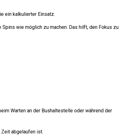
 ein kalkulierter Einsatz.
le Spins wie möglich zu machen. Das hilft, den Fokus zu
.
n beim Warten an der Bushaltestelle oder während der
Zeit abgelaufen ist.