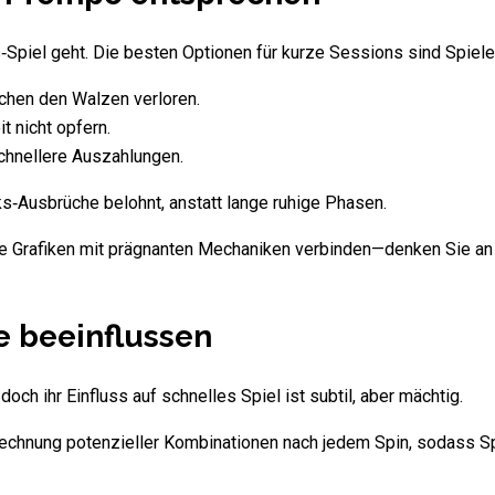
‑Spiel geht. Die besten Optionen für kurze Sessions sind Spiele
hen den Walzen verloren.
 nicht opfern.
hnellere Auszahlungen.
ks‑Ausbrüche belohnt, anstatt lange ruhige Phasen.
dige Grafiken mit prägnanten Mechaniken verbinden—denken Sie a
e beeinflussen
och ihr Einfluss auf schnelles Spiel ist subtil, aber mächtig.
erechnung potenzieller Kombinationen nach jedem Spin, sodass Sp