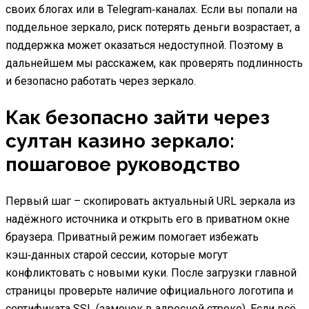
своих блогах или в Telegram‑каналах. Если вы попали на
поддельное зеркало, риск потерять деньги возрастает, а
поддержка может оказаться недоступной. Поэтому в
дальнейшем мы расскажем, как проверять подлинность
и безопасно работать через зеркало.
Как безопасно зайти через
султан казино зеркало:
пошаговое руководство
Первый шаг – скопировать актуальный URL зеркала из
надёжного источника и открыть его в приватном окне
браузера. Приватный режим помогает избежать
кэш‑данных старой сессии, которые могут
конфликтовать с новыми куки. После загрузки главной
страницы проверьте наличие официального логотипа и
сертификата SSL (замочек в адресной строке). Если всё