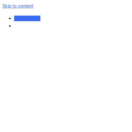
Skip to content
Appointment
Султан казино зеркало:
пошаговое
руководство по
верификации аккаунта