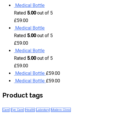
Medical Bottle
Rated
5.00
out of 5
£
59.00
Medical Bottle
Rated
5.00
out of 5
£
59.00
Medical Bottle
Rated
5.00
out of 5
£
59.00
Medical Bottle
£
59.00
Medical Bottle
£
59.00
Product tags
Care
Eye Care
Health
Labrotary
Modern Clinic