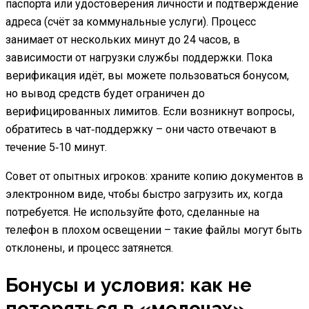
паспорта или удостоверения личности и подтверждение
адреса (счёт за коммунальные услуги). Процесс
занимает от нескольких минут до 24 часов, в
зависимости от нагрузки службы поддержки. Пока
верификация идёт, вы можете пользоваться бонусом,
но вывод средств будет ограничен до
верифицированных лимитов. Если возникнут вопросы,
обратитесь в чат‑поддержку – они часто отвечают в
течение 5‑10 минут.
Совет от опытных игроков: храните копию документов в
электронном виде, чтобы быстро загрузить их, когда
потребуется. Не используйте фото, сделанные на
телефон в плохом освещении – такие файлы могут быть
отклонены, и процесс затянется.
Бонусы и условия: как не
потеряться в «мелочах»