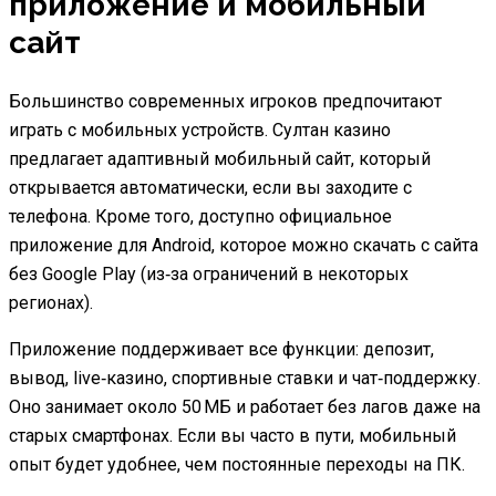
приложение и мобильный
сайт
Большинство современных игроков предпочитают
играть с мобильных устройств. Султан казино
предлагает адаптивный мобильный сайт, который
открывается автоматически, если вы заходите с
телефона. Кроме того, доступно официальное
приложение для Android, которое можно скачать с сайта
без Google Play (из‑за ограничений в некоторых
регионах).
Приложение поддерживает все функции: депозит,
вывод, live‑казино, спортивные ставки и чат‑поддержку.
Оно занимает около 50 МБ и работает без лагов даже на
старых смартфонах. Если вы часто в пути, мобильный
опыт будет удобнее, чем постоянные переходы на ПК.