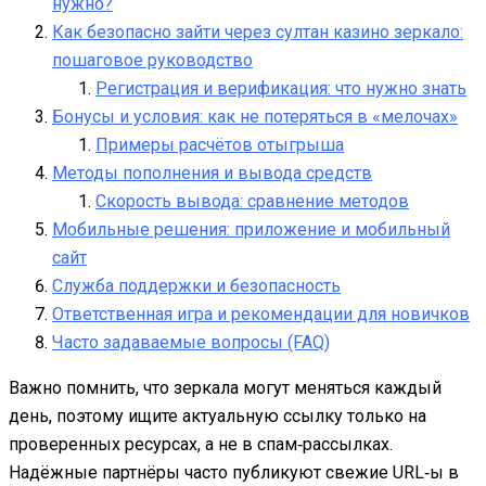
нужно?
Как безопасно зайти через султан казино зеркало:
пошаговое руководство
Регистрация и верификация: что нужно знать
Бонусы и условия: как не потеряться в «мелочах»
Примеры расчётов отыгрыша
Методы пополнения и вывода средств
Скорость вывода: сравнение методов
Мобильные решения: приложение и мобильный
сайт
Служба поддержки и безопасность
Ответственная игра и рекомендации для новичков
Часто задаваемые вопросы (FAQ)
Важно помнить, что зеркала могут меняться каждый
день, поэтому ищите актуальную ссылку только на
проверенных ресурсах, а не в спам‑рассылках.
Надёжные партнёры часто публикуют свежие URL‑ы в