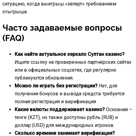
ситуацию, когда выигрыш «заперт» требованием
отыгрыша.
Часто задаваемые вопросы
(FAQ)
Как найти актуальное зеркало Султан казино?
Ищите ссылку на проверенных партнёрских сайтах
или в официальных соцсетях, где регулярно
публикуются обновления.
Можно ли играть без регистрации?
Нет, для
получения бонусов и вывода средств требуется
полная регистрация и верификация.
Какие валюты поддерживает казино?
Основная –
тенге (KZT), но также доступны рубль (RUB) и
доллар (USD) для международных игроков.
Сколько времени занимает верификация?