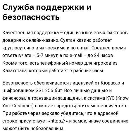
Служба поддержки и
безопасность
Качественная поддержка – один из ключевых факторов
доверия к онлайн‑казино. Султан казино работает
круглосуточно в чат‑режиме и по e‑mail. Среднее время
ответа в чате – 5‑7 минут, а по e‑mail – до 24 часов.
Кроме того, есть телефонный номер для игроков из
Казахстана, который работает в рабочие часы.
Безопасность обеспечивается лицензией от Кюрасао и
шифрованием SSL 256‑бит. Все личные данные и
финансовые транзакции защищены, а система KYC (Know
Your Customer) помогает предотвратить мошенничество.
При работе через зеркало убедитесь, что в адресной
строке присутствует «https://» и замок, иначе соединение
может быть небезопасным.