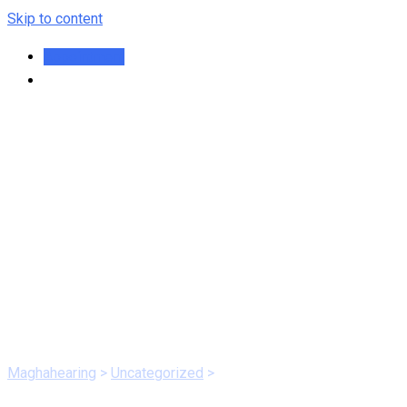
Skip to content
Appointment
Swiper Casino:
Mobile‑First Quick‑Play
Hub für Sofortgewinne
Maghahearing
>
Uncategorized
>
Swiper Casino: Mobile‑First
Quick‑Play Hub für Sofortgewinne