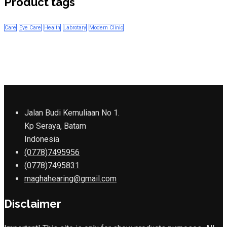
Product tags
Care
Eye Care
Health
Labrotary
Modern Clinic
Jalan Budi Kemuliaan No 1.
Kp Seraya, Batam
Indonesia
(0778)7495956
(0778)7495831
maghahearing@gmail.com
Disclaimer