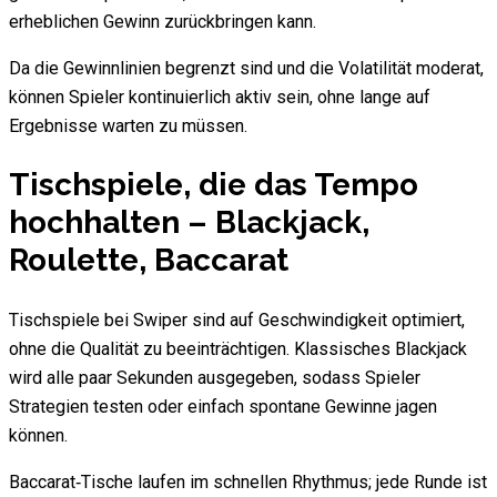
erheblichen Gewinn zurückbringen kann.
Da die Gewinnlinien begrenzt sind und die Volatilität moderat,
können Spieler kontinuierlich aktiv sein, ohne lange auf
Ergebnisse warten zu müssen.
Tischspiele, die das Tempo
hochhalten – Blackjack,
Roulette, Baccarat
Tischspiele bei Swiper sind auf Geschwindigkeit optimiert,
ohne die Qualität zu beeinträchtigen. Klassisches Blackjack
wird alle paar Sekunden ausgegeben, sodass Spieler
Strategien testen oder einfach spontane Gewinne jagen
können.
Baccarat‑Tische laufen im schnellen Rhythmus; jede Runde ist