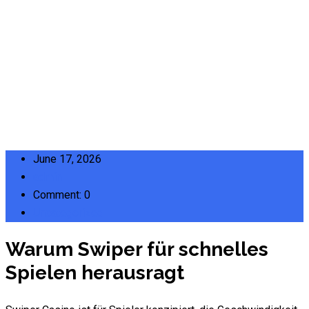
June 17, 2026
admin
Comment: 0
Uncategorized
Warum Swiper für schnelles
Spielen herausragt